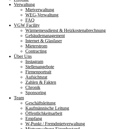
Verwaltung
Mietverwaltung
WEG-Verwaltung
FAQ
VGW Facility
Wärmemessdienst & Heizkostenabrechnung
Gebäudemanagement
Internet & Glasfaser
Mieterstrom
Contracting
Über Uns
Instagram
Stellenangebote
Firmenportrait
Aufsichtsrat
Zahlen & Fakten
Chronik
Sponsoring
Team
Ge­schäfts­lei­tung
Kauf­män­nische Lei­tung
Öffent­lich­keits­­arbeit
Empfang
W-Punkt / Fremd­­miet­­ver­wal­tung
Miet­ver­waltung Eigen­be­stand