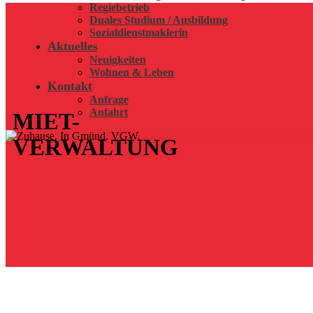
Regie­betrieb
Duales Studium / Aus­bildung
Sozial­dienst­­maklerin
Aktuelles
Neuigkeiten
Wohnen & Leben
Kontakt
Anfrage
Anfahrt
MIET-
VERWALTUNG