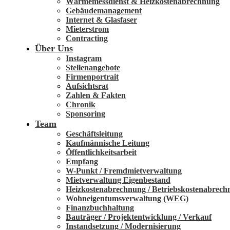
Wärmemessdienst & Heizkostenabrechnung
Gebäudemanagement
Internet & Glasfaser
Mieterstrom
Contracting
Über Uns
Instagram
Stellenangebote
Firmenportrait
Aufsichtsrat
Zahlen & Fakten
Chronik
Sponsoring
Team
Ge­schäfts­lei­tung
Kauf­män­nische Lei­tung
Öffent­lich­keits­­arbeit
Empfang
W-Punkt / Fremd­­miet­­ver­wal­tung
Miet­ver­waltung Eigen­be­stand
Heiz­kosten­ab­rechnung / Be­triebs­kosten­ab­rec
Wohn­eigen­tums­ver­waltung (WEG)
Finanz­buch­haltung
Bau­­träger / Pro­­jekt­­ent­­wick­lung / Ver­­kauf
In­stand­setzung / Moder­ni­sie­rung