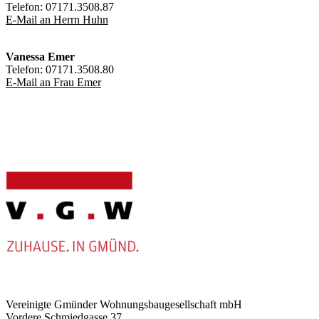
Telefon: 07171.3508.87
E-Mail an Herrn Huhn
Vanessa Emer
Telefon: 07171.3508.80
E-Mail an Frau Emer
Ver­ei­nig­te Gmün­der Woh­nungs­bau­ge­sell­schaft mbH
Vor­de­re Schmied­gas­se 37