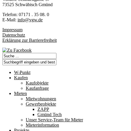
73525 Schwä­bisch Gmünd
Tele­fon: 07171 . 35 08. 0
E-Mail:
info@vgw.de
Impressum
Datenschutz
Erklärung zur Barrierefreiheit
Suche
W-Punkt
Kaufen
Kaufobjekte
Kaufanfrage
Mieten
Mietwohnungen
Gewerbeobjekte
ZAPP
Gmünd Tech
Unser Service-Team für Mieter
Mieterinformation
Projekte