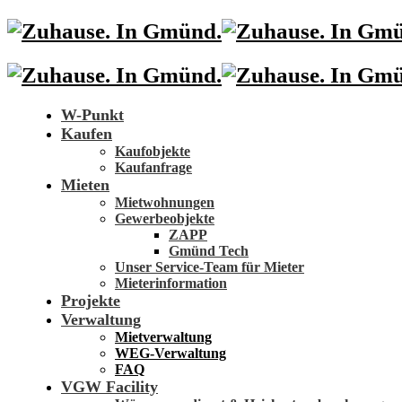
W-Punkt
Kaufen
Kaufobjekte
Kaufanfrage
Mieten
Mietwohnungen
Gewerbeobjekte
ZAPP
Gmünd Tech
Unser Service-Team für Mieter
Mieterinformation
Projekte
Verwaltung
Mietverwaltung
WEG-Verwaltung
FAQ
VGW Facility