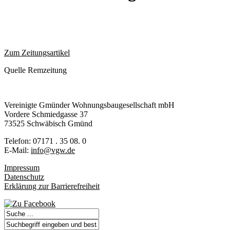
Zum Zeitungsartikel
Quelle Remzeitung
Ver­ei­nig­te Gmün­der Woh­nungs­bau­ge­sell­schaft mbH
Vor­de­re Schmied­gas­se 37
73525 Schwä­bisch Gmünd
Tele­fon: 07171 . 35 08. 0
E-Mail:
info@vgw.de
Impressum
Datenschutz
Erklärung zur Barrierefreiheit
Suche