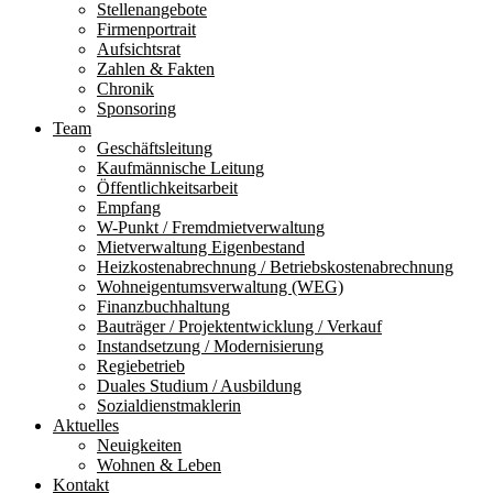
Stellenangebote
Firmenportrait
Aufsichtsrat
Zahlen & Fakten
Chronik
Sponsoring
Team
Ge­schäfts­lei­tung
Kauf­män­nische Lei­tung
Öffent­lich­keits­­arbeit
Empfang
W-Punkt / Fremd­­miet­­ver­wal­tung
Miet­ver­waltung Eigen­be­stand
Heiz­kosten­ab­rechnung / Be­triebs­kosten­ab­rechnung
Wohn­eigen­tums­ver­waltung (WEG)
Finanz­buch­haltung
Bau­­träger / Pro­­jekt­­ent­­wick­lung / Ver­­kauf
In­stand­setzung / Moder­ni­sie­rung
Regie­betrieb
Duales Studium / Aus­bildung
Sozial­dienst­­maklerin
Aktuelles
Neuigkeiten
Wohnen & Leben
Kontakt