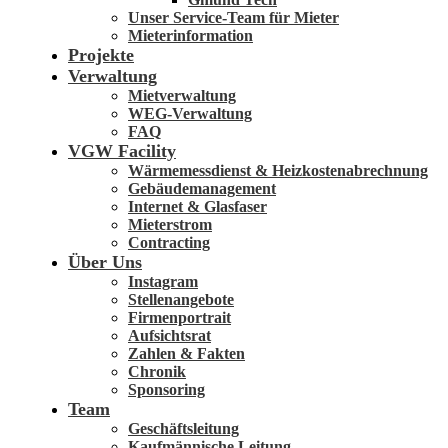
Unser Service-Team für Mieter
Mieterinformation
Projekte
Verwaltung
Mietverwaltung
WEG-Verwaltung
FAQ
VGW Facility
Wärmemessdienst & Heizkostenabrechnung
Gebäudemanagement
Internet & Glasfaser
Mieterstrom
Contracting
Über Uns
Instagram
Stellenangebote
Firmenportrait
Aufsichtsrat
Zahlen & Fakten
Chronik
Sponsoring
Team
Ge­schäfts­lei­tung
Kauf­män­nische Lei­tung