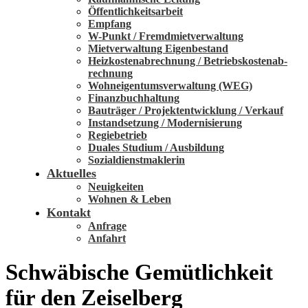
Öffent­lich­keits­­arbeit
Empfang
W-Punkt / Fremd­­miet­­ver­wal­tung
Miet­ver­waltung Eigen­be­stand
Heiz­kosten­ab­rechnung / Be­triebs­kosten­ab­
rechnung
Wohn­eigen­tums­ver­waltung (WEG)
Finanz­buch­haltung
Bau­­träger / Pro­­jekt­­ent­­wick­lung / Ver­­kauf
In­stand­setzung / Moder­ni­sie­rung
Regie­betrieb
Duales Studium / Aus­bildung
Sozial­dienst­­maklerin
Aktuelles
Neuigkeiten
Wohnen & Leben
Kontakt
Anfrage
Anfahrt
Schwäbische Gemütlichkeit
für den Zeiselberg