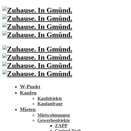
W-Punkt
Kaufen
Kaufobjekte
Kaufanfrage
Mieten
Mietwohnungen
Gewerbeobjekte
ZAPP
Gmünd Tech